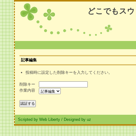
どこでもスウ
記事編集
投稿時に設定した削除キーを入力してください。
削除キー
作業内容
Scripted by Web Liberty
/
Designed by uz