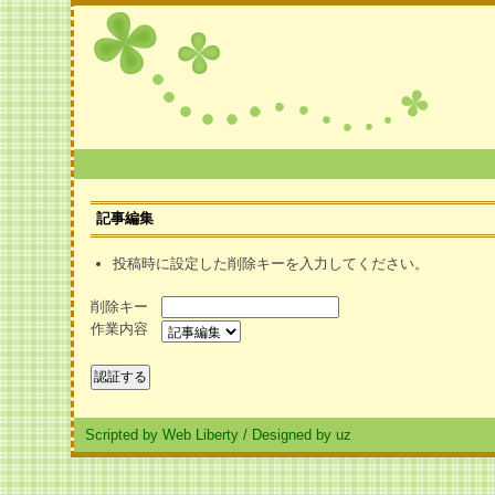
記事編集
投稿時に設定した削除キーを入力してください。
削除キー
作業内容
Scripted by Web Liberty
/
Designed by uz