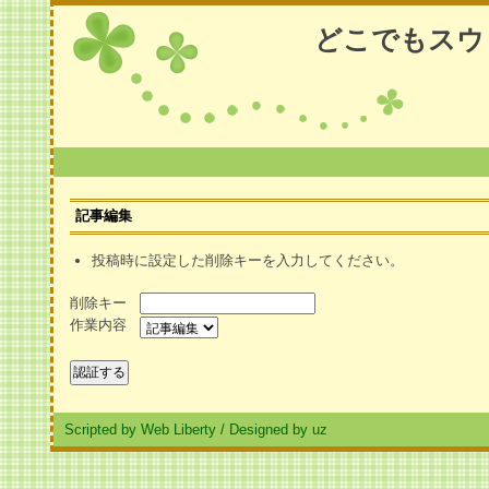
どこでもスウ
記事編集
投稿時に設定した削除キーを入力してください。
削除キー
作業内容
Scripted by Web Liberty
/
Designed by uz