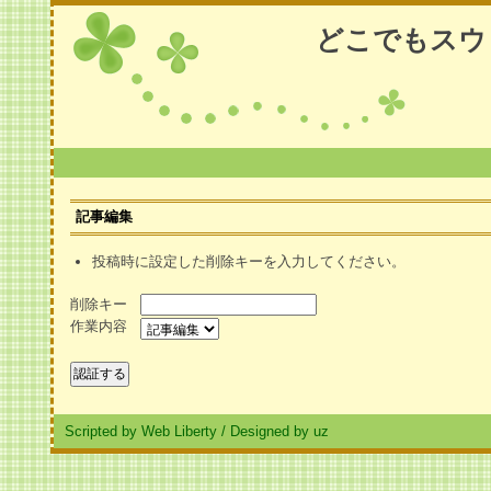
どこでもスウ
記事編集
投稿時に設定した削除キーを入力してください。
削除キー
作業内容
Scripted by Web Liberty
/
Designed by uz