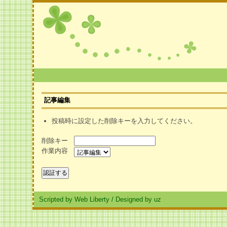
記事編集
投稿時に設定した削除キーを入力してください。
削除キー
作業内容
Scripted by Web Liberty
/
Designed by uz