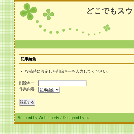
どこでもスウ
記事編集
投稿時に設定した削除キーを入力してください。
削除キー
作業内容
Scripted by Web Liberty
/
Designed by uz