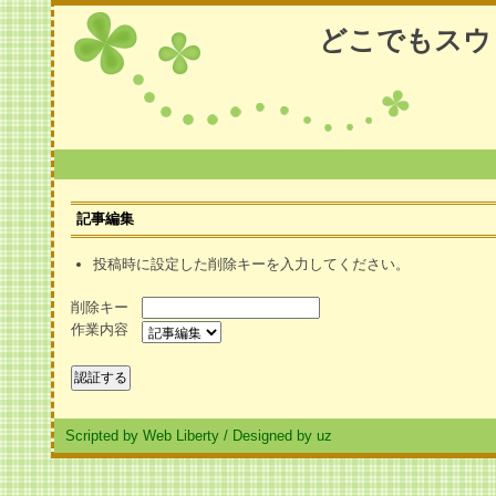
どこでもスウ
記事編集
投稿時に設定した削除キーを入力してください。
削除キー
作業内容
Scripted by Web Liberty
/
Designed by uz