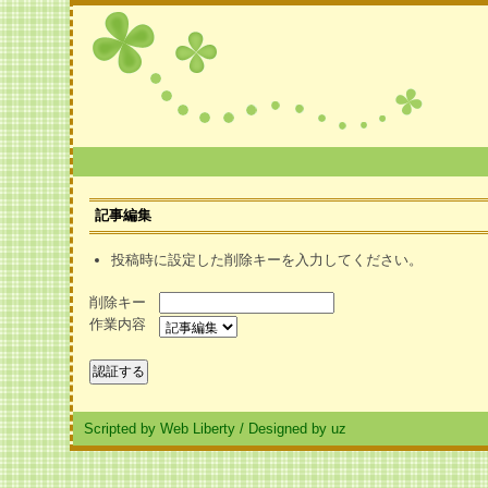
記事編集
投稿時に設定した削除キーを入力してください。
削除キー
作業内容
Scripted by Web Liberty
/
Designed by uz