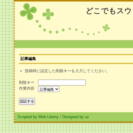
どこでもスウ
記事編集
投稿時に設定した削除キーを入力してください。
削除キー
作業内容
Scripted by Web Liberty
/
Designed by uz