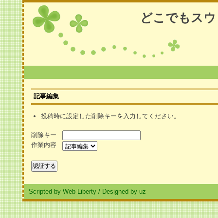
どこでもスウ
記事編集
投稿時に設定した削除キーを入力してください。
削除キー
作業内容
Scripted by Web Liberty
/
Designed by uz