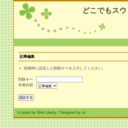
どこでもスウ
記事編集
投稿時に設定した削除キーを入力してください。
削除キー
作業内容
Scripted by Web Liberty
/
Designed by uz