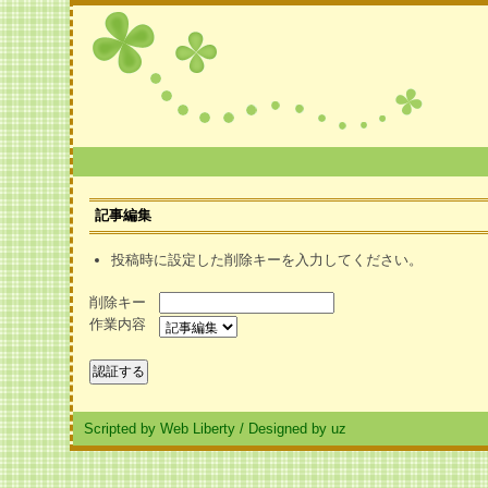
記事編集
投稿時に設定した削除キーを入力してください。
削除キー
作業内容
Scripted by Web Liberty
/
Designed by uz