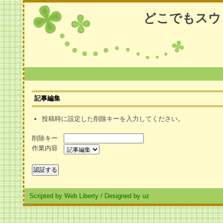
どこでもスウ
記事編集
投稿時に設定した削除キーを入力してください。
削除キー
作業内容
Scripted by Web Liberty
/
Designed by uz