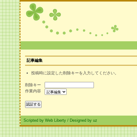
記事編集
投稿時に設定した削除キーを入力してください。
削除キー
作業内容
Scripted by Web Liberty
/
Designed by uz