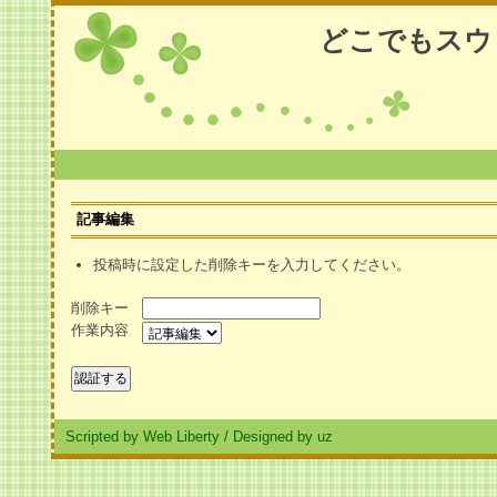
どこでもスウ
記事編集
投稿時に設定した削除キーを入力してください。
削除キー
作業内容
Scripted by Web Liberty
/
Designed by uz