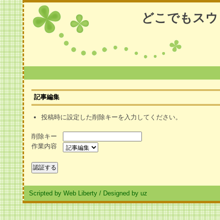
どこでもスウ
記事編集
投稿時に設定した削除キーを入力してください。
削除キー
作業内容
Scripted by Web Liberty
/
Designed by uz