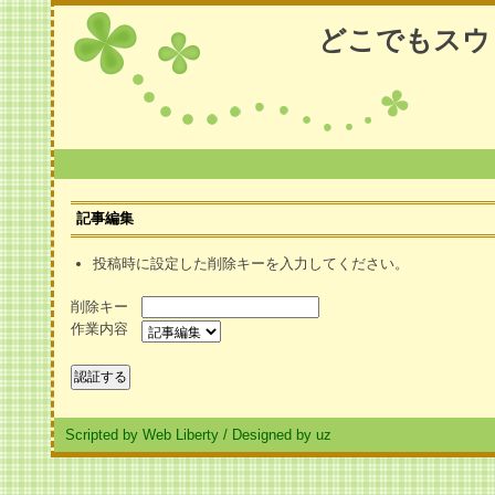
どこでもスウ
記事編集
投稿時に設定した削除キーを入力してください。
削除キー
作業内容
Scripted by Web Liberty
/
Designed by uz