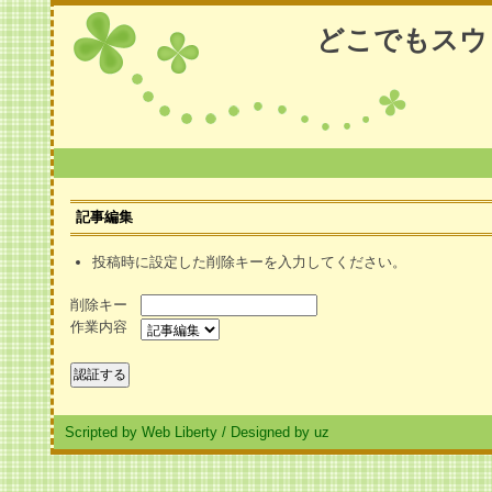
どこでもスウ
記事編集
投稿時に設定した削除キーを入力してください。
削除キー
作業内容
Scripted by Web Liberty
/
Designed by uz