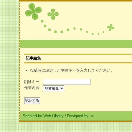
記事編集
投稿時に設定した削除キーを入力してください。
削除キー
作業内容
Scripted by Web Liberty
/
Designed by uz