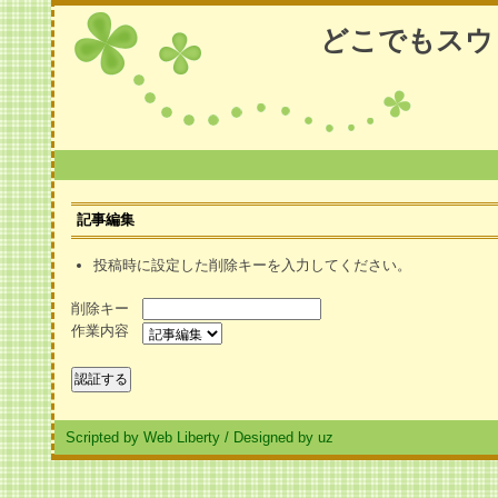
どこでもスウ
記事編集
投稿時に設定した削除キーを入力してください。
削除キー
作業内容
Scripted by Web Liberty
/
Designed by uz