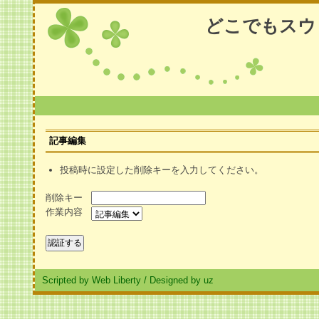
どこでもスウ
記事編集
投稿時に設定した削除キーを入力してください。
削除キー
作業内容
Scripted by Web Liberty
/
Designed by uz