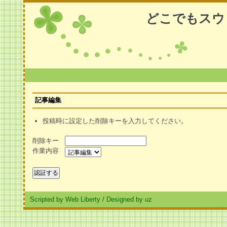
どこでもスウ
記事編集
投稿時に設定した削除キーを入力してください。
削除キー
作業内容
Scripted by Web Liberty
/
Designed by uz