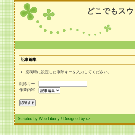
どこでもスウ
記事編集
投稿時に設定した削除キーを入力してください。
削除キー
作業内容
Scripted by Web Liberty
/
Designed by uz