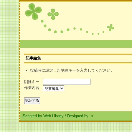
記事編集
投稿時に設定した削除キーを入力してください。
削除キー
作業内容
Scripted by Web Liberty
/
Designed by uz