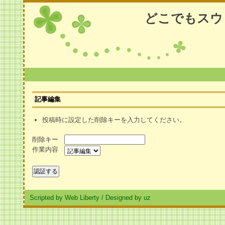
どこでもスウ
記事編集
投稿時に設定した削除キーを入力してください。
削除キー
作業内容
Scripted by Web Liberty
/
Designed by uz