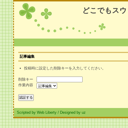
どこでもスウ
記事編集
投稿時に設定した削除キーを入力してください。
削除キー
作業内容
Scripted by Web Liberty
/
Designed by uz