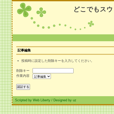
どこでもスウ
記事編集
投稿時に設定した削除キーを入力してください。
削除キー
作業内容
Scripted by Web Liberty
/
Designed by uz