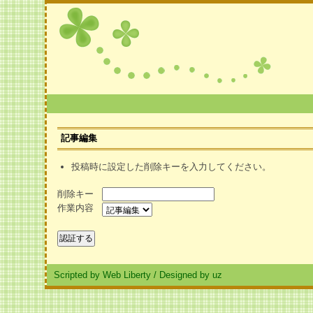
記事編集
投稿時に設定した削除キーを入力してください。
削除キー
作業内容
Scripted by Web Liberty
/
Designed by uz