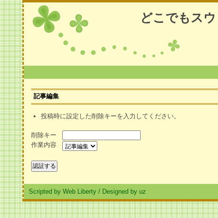
どこでもスウ
記事編集
投稿時に設定した削除キーを入力してください。
削除キー
作業内容
Scripted by Web Liberty
/
Designed by uz