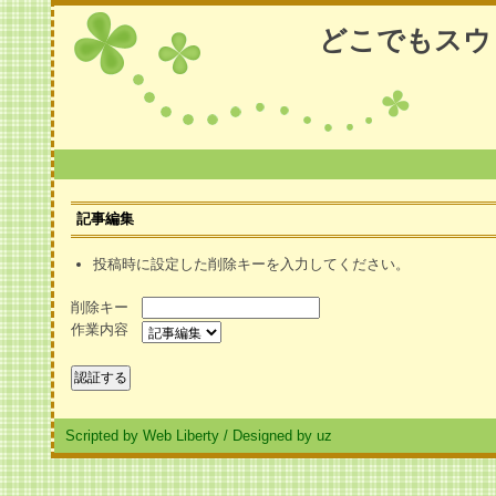
どこでもスウ
記事編集
投稿時に設定した削除キーを入力してください。
削除キー
作業内容
Scripted by Web Liberty
/
Designed by uz