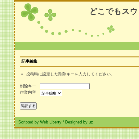
どこでもスウ
記事編集
投稿時に設定した削除キーを入力してください。
削除キー
作業内容
Scripted by Web Liberty
/
Designed by uz