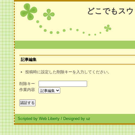
どこでもスウ
記事編集
投稿時に設定した削除キーを入力してください。
削除キー
作業内容
Scripted by Web Liberty
/
Designed by uz