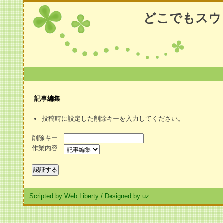
どこでもスウ
記事編集
投稿時に設定した削除キーを入力してください。
削除キー
作業内容
Scripted by Web Liberty
/
Designed by uz