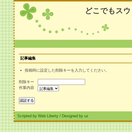
どこでもスウ
記事編集
投稿時に設定した削除キーを入力してください。
削除キー
作業内容
Scripted by Web Liberty
/
Designed by uz