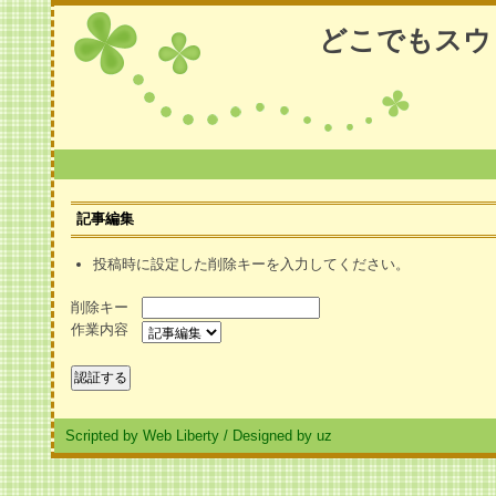
どこでもスウ
記事編集
投稿時に設定した削除キーを入力してください。
削除キー
作業内容
Scripted by Web Liberty
/
Designed by uz