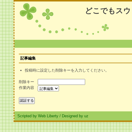
どこでもスウ
記事編集
投稿時に設定した削除キーを入力してください。
削除キー
作業内容
Scripted by Web Liberty
/
Designed by uz