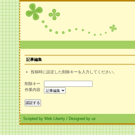
記事編集
投稿時に設定した削除キーを入力してください。
削除キー
作業内容
Scripted by Web Liberty
/
Designed by uz