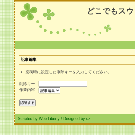
どこでもスウ
記事編集
投稿時に設定した削除キーを入力してください。
削除キー
作業内容
Scripted by Web Liberty
/
Designed by uz