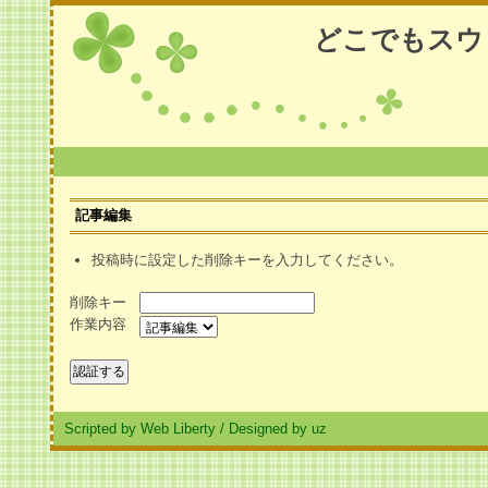
どこでもスウ
記事編集
投稿時に設定した削除キーを入力してください。
削除キー
作業内容
Scripted by Web Liberty
/
Designed by uz