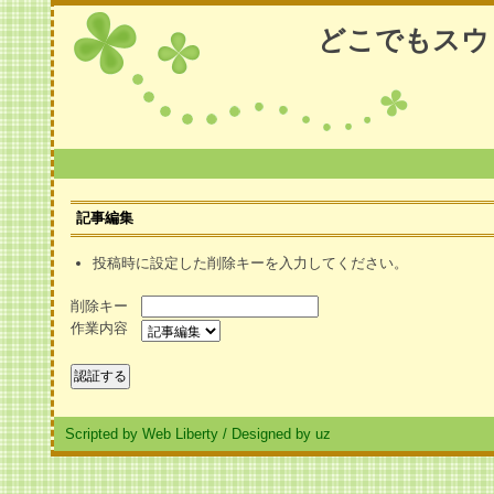
どこでもスウ
記事編集
投稿時に設定した削除キーを入力してください。
削除キー
作業内容
Scripted by Web Liberty
/
Designed by uz