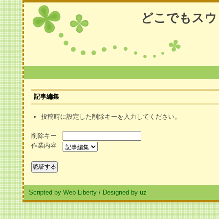
どこでもスウ
記事編集
投稿時に設定した削除キーを入力してください。
削除キー
作業内容
Scripted by Web Liberty
/
Designed by uz