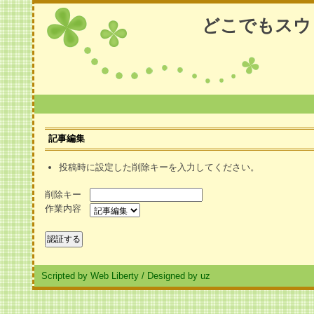
どこでもスウ
記事編集
投稿時に設定した削除キーを入力してください。
削除キー
作業内容
Scripted by Web Liberty
/
Designed by uz