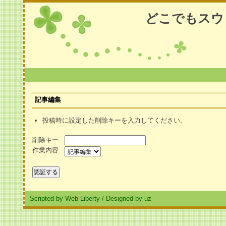
どこでもスウ
記事編集
投稿時に設定した削除キーを入力してください。
削除キー
作業内容
Scripted by Web Liberty
/
Designed by uz