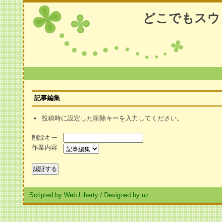
どこでもスウ
記事編集
投稿時に設定した削除キーを入力してください。
削除キー
作業内容
Scripted by Web Liberty
/
Designed by uz