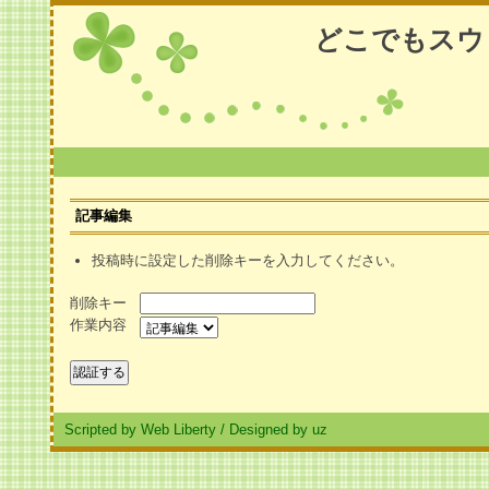
どこでもスウ
記事編集
投稿時に設定した削除キーを入力してください。
削除キー
作業内容
Scripted by Web Liberty
/
Designed by uz