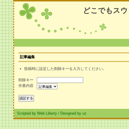
どこでもスウ
記事編集
投稿時に設定した削除キーを入力してください。
削除キー
作業内容
Scripted by Web Liberty
/
Designed by uz