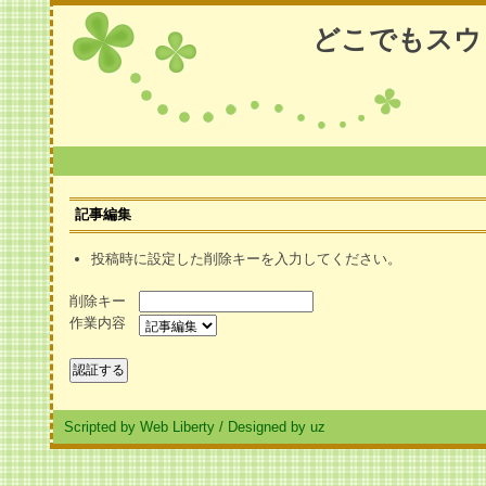
どこでもスウ
記事編集
投稿時に設定した削除キーを入力してください。
削除キー
作業内容
Scripted by Web Liberty
/
Designed by uz