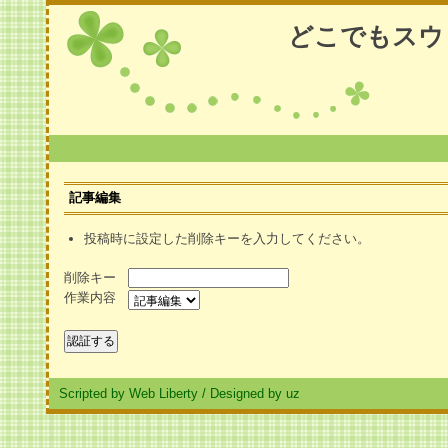
どこでもスウ
記事編集
投稿時に設定した削除キーを入力してください。
削除キー
作業内容
Scripted by Web Liberty
/
Designed by uz