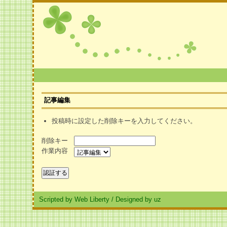
記事編集
投稿時に設定した削除キーを入力してください。
削除キー
作業内容
Scripted by Web Liberty
/
Designed by uz