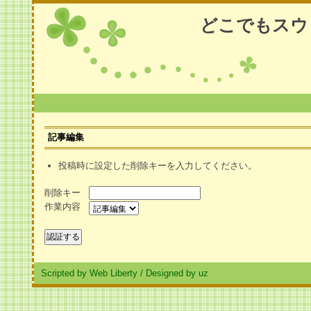
どこでもスウ
記事編集
投稿時に設定した削除キーを入力してください。
削除キー
作業内容
Scripted by Web Liberty
/
Designed by uz